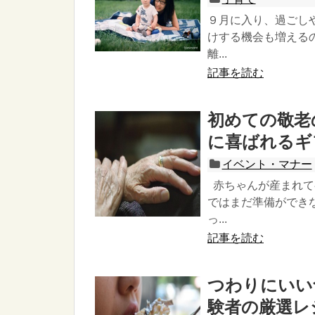
９月に入り、過ごし
けする機会も増える
離...
記事を読む
初めての敬老
に喜ばれるギ
イベント・マナー
赤ちゃんが産まれて
ではまだ準備ができ
っ...
記事を読む
つわりにいい
験者の厳選レ