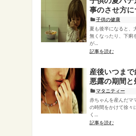
子供の夏バテ
事のさせ方に
子供の健康
夏も後半になると、
無くなったり、下痢
が...
記事を読む
産後いつまで
悪露の期間と
マタニティー
赤ちゃんを産んだマ
の時間をかけて徐々
く...
記事を読む