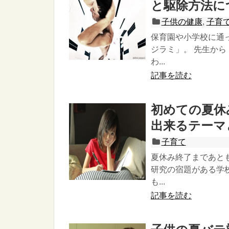
と駆除方法に
子供の健康
,
子育
保育園や小学校に通
ジラミ」。 先生か
わ...
記事を読む
初めての夏休
出来るテーマ
子育て
夏休み終了まであと
研究の宿題がある学
も...
記事を読む