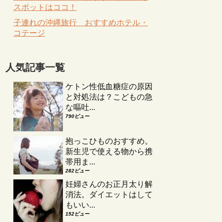
スポットはココ！
子連れの沖縄旅行 おすすめホテル・
コテージ
人気記事一覧
ケトン性低血糖症の原因
と対処法は？こどもの急
な嘔吐...
790ビュー
抱っこひものおすすめ。
新生児で使える物から携
帯用ま...
282ビュー
妊婦さんのお正月太り解
消法。ダイエットはして
もいい...
152ビュー